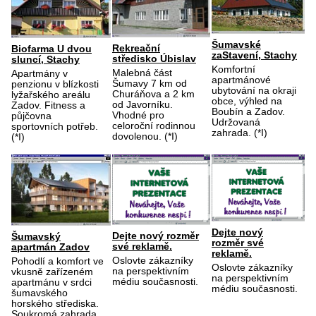
Šumavské
Rekreační
Biofarma U dvou
zaStavení, Stachy
středisko Úbislav
sluncí, Stachy
Komfortní
Malebná část
Apartmány v
apartmánové
Šumavy 7 km od
penzionu v blízkosti
ubytování na okraji
Churáňova a 2 km
lyžařského areálu
obce, výhled na
od Javorníku.
Zadov. Fitness a
Boubín a Zadov.
Vhodné pro
půjčovna
Udržovaná
celoroční rodinnou
sportovních potřeb.
zahrada. (*I)
dovolenou. (*I)
(*I)
Dejte nový
Dejte nový rozměr
Šumavský
rozměr své
své reklamě.
apartmán Zadov
reklamě.
Oslovte zákazníky
Pohodlí a komfort ve
Oslovte zákazníky
na perspektivním
vkusně zařízeném
na perspektivním
médiu současnosti.
apartmánu v srdci
médiu současnosti.
šumavského
horského střediska.
Soukromá zahrada.