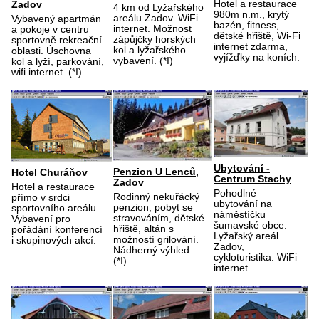
Hotel a restaurace
Zadov
4 km od Lyžařského
980m n.m., krytý
areálu Zadov. WiFi
Vybavený apartmán
bazén, fitness,
internet. Možnost
a pokoje v centru
dětské hřiště, Wi-Fi
zápůjčky horských
sportovně rekreační
internet zdarma,
kol a lyžařského
oblasti. Úschovna
vyjížďky na koních.
vybavení. (*I)
kol a lyží, parkování,
wifi internet. (*I)
Ubytování -
Penzion U Lenců,
Hotel Churáňov
Centrum Stachy
Zadov
Hotel a restaurace
Pohodlné
Rodinný nekuřácký
přímo v srdci
ubytování na
penzion, pobyt se
sportovního areálu.
náměstíčku
stravováním, dětské
Vybavení pro
šumavské obce.
hřiště, altán s
pořádání konferencí
Lyžařský areál
možností grilování.
i skupinových akcí.
Zadov,
Nádherný výhled.
cykloturistika. WiFi
(*I)
internet.