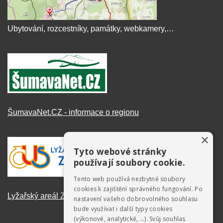
Ubytování, rozcestníky, památky, webkamery,…
ŠumavaNet.CZ - informace o regionu
×
Tyto webové stránky
používají soubory cookie.
Tento web používá nezbytné soubory
cookies k zajištění správného fungování. Po
Lyžařský areál Zadov
nastavení vašeho dobrovolného souhlasu
bude využívat i další typy cookies
(výkonové, analytické, …). Svůj souhlas