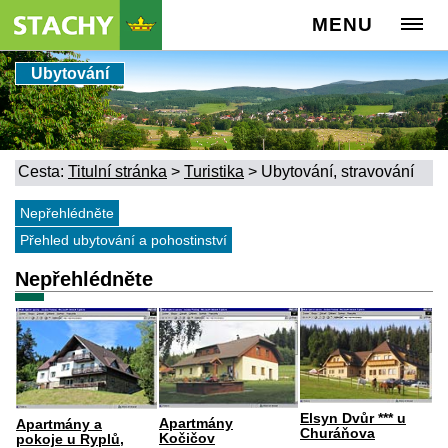
MENU
Ubytování
Cesta:
Titulní stránka
>
Turistika
>
Ubytování, stravování
Nepřehlédněte
Přehled ubytování a pohostinství
Nepřehlédněte
Elsyn Dvůr *** u
Apartmány
Apartmány a
Churáňova
Kočičov
pokoje u Ryplů,