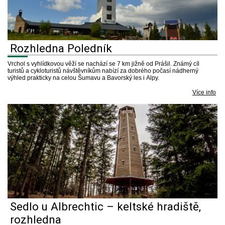
Rozhledna Poledník
Vrchol s vyhlídkovou věží se nachází se 7 km jižně od Prášil. Známý cíl
turistů a cykloturistů návštěvníkům nabízí za dobrého počasí nádherný
výhled prakticky na celou Šumavu a Bavorský les i Alpy.
Více info
Sedlo u Albrechtic – keltské hradiště,
rozhledna