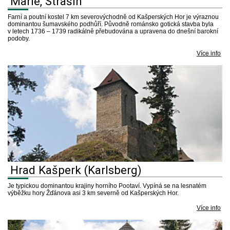
Marie, Strašín
Farní a poutní kostel 7 km severovýchodně od Kašperských Hor je výraznou
dominantou šumavského podhůří. Původně románsko gotická stavba byla
v letech 1736 – 1739 radikálně přebudována a upravena do dnešní barokní
podoby.
Více info
Hrad Kašperk (Karlsberg)
Je typickou dominantou krajiny horního Pootaví. Vypíná se na lesnatém
výběžku hory Žďánova asi 3 km severně od Kašperských Hor.
Více info