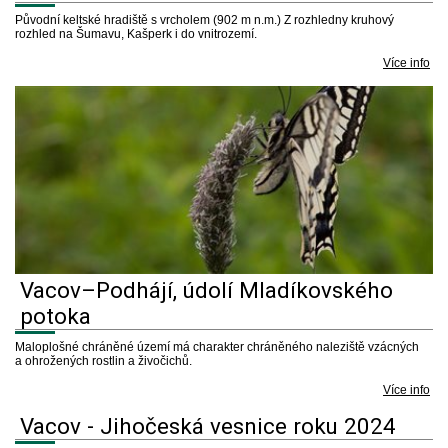
Původní keltské hradiště s vrcholem (902 m n.m.) Z rozhledny kruhový
rozhled na Šumavu, Kašperk i do vnitrozemí.
Více info
Vacov–Podhájí, údolí Mladíkovského
potoka
Maloplošné chráněné území má charakter chráněného naleziště vzácných
a ohrožených rostlin a živočichů.
Více info
Vacov - Jihočeská vesnice roku 2024