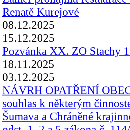
Renatě Kurejové
08.12.2025
15.12.2025
Pozvánka XX. ZO Stachy 1
18.11.2025
03.12.2025
NÁVRH OPATŘENÍ OBECN
souhlas k některým činnos
Šumava a Chráněné krajinné
odst. 1, 2 a 5 zákona č. 11