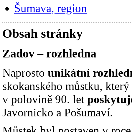
Šumava, region
Obsah stránky
Zadov – rozhledna
Naprosto
unikátní rozhled
skokanského můstku, který 
v polovině 90. let
poskytuj
Javornicko a Pošumaví.
Můstek byl postaven v roce