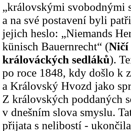
„královskými svobodnými s
a na své postavení byli patř
jejich heslo: „Niemands He
künisch Bauernrecht“ (
Ničí
králováckých sedláků
). T
po roce 1848, kdy došlo k z
a Královský Hvozd jako sprá
Z královských poddaných se
v dnešním slova smyslu. Ta
přijata s nelibostí - ukončil