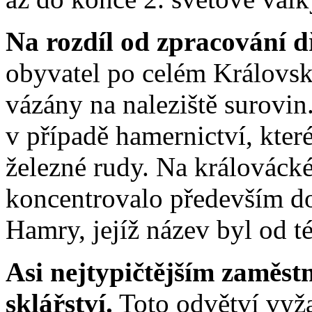
Na rozdíl od zpracování d
obyvatel po celém Královsk
vázány na naleziště surovi
v případě hamernictví, které
železné rudy. Na králováck
koncentrovalo především do
Hamry, jejíž název byl od t
Asi nejtypičtějším zaměs
sklářství.
Toto odvětví vyža