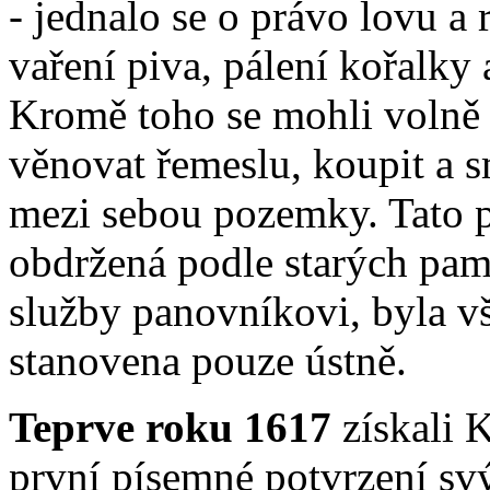
- jednalo se o právo lovu a
vaření piva, pálení kořalky
Kromě toho se mohli volně 
věnovat řemeslu, koupit a 
mezi sebou pozemky. Tato p
obdržená podle starých pam
služby panovníkovi, byla v
stanovena pouze ústně.
Teprve roku 1617
získali 
první písemné potvrzení sv