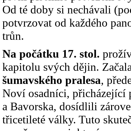
Od té doby si nechávali (p
potvrzovat od každého pano
trůn.
Na počátku 17. stol.
prožív
kapitolu svých dějin. Začala
šumavského pralesa
, před
Noví osadníci, přicházejíc
a Bavorska, dosídlili zárov
třicetileté války. Tuto skut