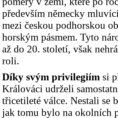
poměry v zemi, které po roc
především německy mluvící š
mezi českou podhorskou ob
horským pásmem. Tyto národ
až do 20. století, však nehr
roli.
Díky svým privilegiím
si 
Králováci udrželi samostatn
třicetileté válce. Nestali 
jak tomu bylo na okolních p