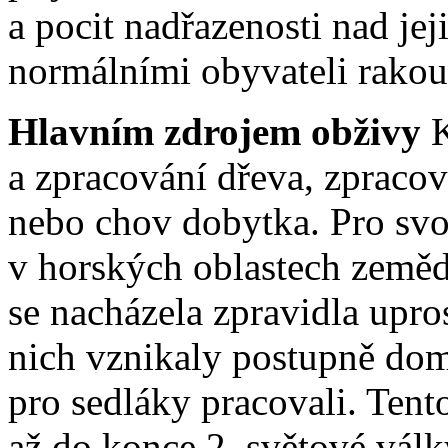
a pocit nadřazenosti nad jej
normálními obyvateli rakou
Hlavním zdrojem obživy
K
a zpracování dřeva, zpracov
nebo chov dobytka. Pro svou
v horských oblastech zeměd
se nacházela zpravidla upr
nich vznikaly postupně dom
pro sedláky pracovali. Tent
až do konce 2. světové válk