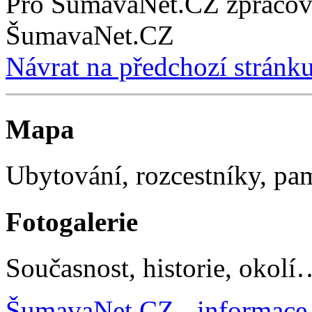
Pro ŠumavaNet.CZ zpraco
ŠumavaNet.CZ
Návrat na předchozí stránk
Mapa
Ubytování, rozcestníky, p
Fotogalerie
Současnost, historie, okolí
ŠumavaNet.CZ - informace 