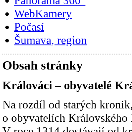
Panorama 360°
WebKamery
Počasí
Šumava, region
Obsah stránky
Králováci – obyvatelé K
Na rozdíl od starých kronik
o obyvatelích Královského 
V roce 1314 dostávají od k