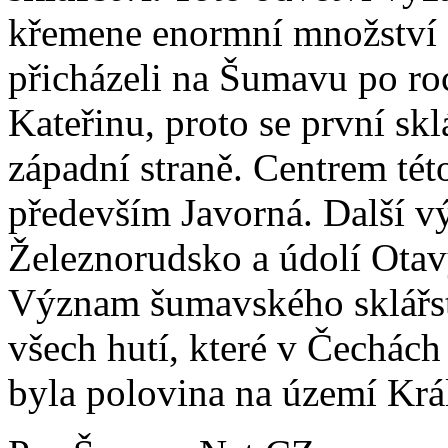
křemene enormní množství dř
přicházeli na Šumavu po ro
Kateřinu, proto se první sk
západní straně. Centrem této
především Javorná. Další v
Železnorudsko a údolí Ota
Význam šumavského sklářstv
všech hutí, které v Čechách 
byla polovina na území Kr