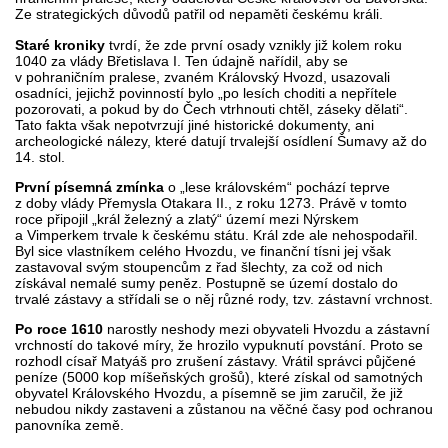
Ze strategických důvodů patřil od nepaměti českému králi.
Staré kroniky
tvrdí, že zde první osady vznikly již kolem roku
1040 za vlády Břetislava I. Ten údajně nařídil, aby se
v pohraničním pralese, zvaném Královský Hvozd, usazovali
osadníci, jejichž povinností bylo „po lesích choditi a nepřítele
pozorovati, a pokud by do Čech vtrhnouti chtěl, záseky dělati“.
Tato fakta však nepotvrzují jiné historické dokumenty, ani
archeologické nálezy, které datují trvalejší osídlení Šumavy až do
14. stol.
První písemná zmínka
o „lese královském“ pochází teprve
z doby vlády Přemysla Otakara II., z roku 1273. Právě v tomto
roce připojil „král železný a zlatý“ území mezi Nýrskem
a Vimperkem trvale k českému státu. Král zde ale nehospodařil.
Byl sice vlastníkem celého Hvozdu, ve finanční tísni jej však
zastavoval svým stoupencům z řad šlechty, za což od nich
získával nemalé sumy peněz. Postupně se území dostalo do
trvalé zástavy a střídali se o něj různé rody, tzv. zástavní vrchnost.
Po roce 1610
narostly neshody mezi obyvateli Hvozdu a zástavní
vrchností do takové míry, že hrozilo vypuknutí povstání. Proto se
rozhodl císař Matyáš pro zrušení zástavy. Vrátil správci půjčené
peníze (5000 kop míšeňských grošů), které získal od samotných
obyvatel Královského Hvozdu, a písemně se jim zaručil, že již
nebudou nikdy zastaveni a zůstanou na věčné časy pod ochranou
panovníka země.