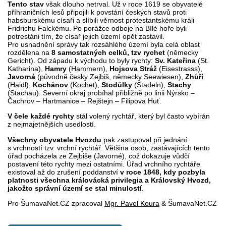
Tento stav
však dlouho netrval. Už v roce 1619 se obyvatelé
příhraničních lesů připojili k povstání českých stavů proti
habsburskému císaři a slíbili věrnost protestantskému králi
Fridrichu Falckému. Po porážce odboje na Bílé hoře byli
potrestáni tím, že císař jejich území opět zastavil.
Pro usnadnění správy tak rozsáhlého území byla celá oblast
rozdělena na
8 samostatných celků, tzv rychet
(německy
Gericht). Od západu k východu to byly rychty:
Sv. Kateřina
(St.
Katharina),
Hamry
(Hammern),
Hojsova Stráž
(Eisestrasss),
Javorná
(původně česky Zejbiš, německy Seewiesen),
Zhůří
(Haidl),
Kochánov
(Kochet),
Stodůlky
(Stadeln),
Stachy
(Stachau). Severní okraj probíhal přibližně po linii Nýrsko –
Čachrov – Hartmanice – Rejštejn – Filipova Huť.
V čele každé rychty
stál volený rychtář, který byl často vybírán
z nejmajetnějších usedlostí.
Všechny obyvatele Hvozdu
pak zastupoval při jednání
s vrchností tzv. vrchní rychtář. Většina osob, zastávajících tento
úřad pocházela ze Zejbiše (Javorné), což dokazuje vůdčí
postavení této rychty mezi ostatními. Úřad vrchního rychtáře
existoval až do zrušení poddanství
v roce 1848, kdy pozbyla
platnosti všechna královácká privilegia a Královský Hvozd,
jakožto správní území se stal minulostí
.
Pro ŠumavaNet.CZ zpracoval
Mgr. Pavel Koura
& ŠumavaNet.CZ