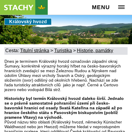
MENU
Královský hvozd
Cesta:
Titulní stránka
>
Turistika
>
Historie, památky
Dnes je termínem Královský hvozd označován západní okraj
Šumavy, konkrétně výrazný horský hřbet na česko-bavorských
hranicích zvedající se mezi Železnou Rudou a Nýrskem nad
údolím Úhlavy mezi vrcholy Svaroh a Ostrý, geologickým
složením (svor) odlišný od okolních hřebenů. Nachází se zde
řada turisticky atraktivních cílů jako je např. Černé a Čertovo
jezero nebo vodopád Bílá strž.
Historicky byl termín Královský hvozd daleko širší.
Jednalo
se o právně samostatné pohraniční území při česko-
bavorské hranici od osady Svatá Kateřina na západě až po
hranice českého státu s Pasovským biskupstvím (poblíž
pramene Vltavy) na východě.
Původ názvu této oblasti (Královský hvozd, německy Künischer
Waldhwozd nebo jen Hwozd) můžeme hledat v neprostupném
hraničním pralese, který odděloval České království od Bavorska.