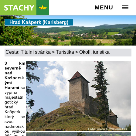
MENU
Hrad Kašperk (Karlsberg)
Cesta:
Titulní stránka
>
Turistika
>
Okolí, turistika
3 km
severně
nad
Kašpersk
ými
Horami
se
vypíná
majestátní
gotický
hrad
Kašperk,
který se
svou
nadmořsk
ou výškou
886 m. n.