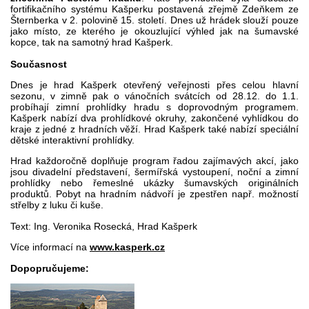
fortifikačního systému Kašperku postavená zřejmě Zdeňkem ze
Šternberka v 2. polovině 15. století. Dnes už hrádek slouží pouze
jako místo, ze kterého je okouzlující výhled jak na šumavské
kopce, tak na samotný hrad Kašperk.
Současnost
Dnes je hrad Kašperk otevřený veřejnosti přes celou hlavní
sezonu, v zimně pak o vánočních svátcích od 28.12. do 1.1.
probíhají zimní prohlídky hradu s doprovodným programem.
Kašperk nabízí dva prohlídkové okruhy, zakončené vyhlídkou do
kraje z jedné z hradních věží. Hrad Kašperk také nabízí speciální
dětské interaktivní prohlídky.
Hrad každoročně doplňuje program řadou zajímavých akcí, jako
jsou divadelní představení, šermířská vystoupení, noční a zimní
prohlídky nebo řemeslné ukázky šumavských originálních
produktů. Pobyt na hradním nádvoří je zpestřen např. možností
střelby z luku či kuše.
Text: Ing. Veronika Rosecká, Hrad Kašperk
Více informací na
www.kasperk.cz
Dopopručujeme: