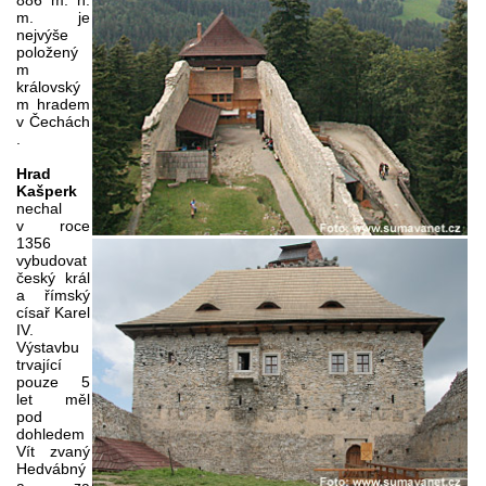
m. je
nejvýše
položený
m
královský
m hradem
v Čechách
.
Hrad
Kašperk
nechal
v roce
1356
vybudovat
český král
a římský
císař Karel
IV.
Výstavbu
trvající
pouze 5
let měl
pod
dohledem
Vít zvaný
Hedvábný
a za