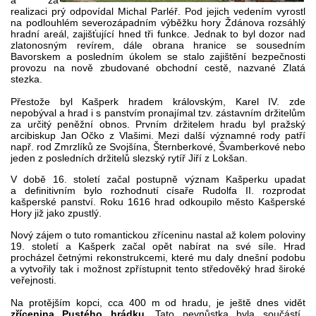
realizaci prý odpovídal Michal Parléř. Pod jejich vedením vyrostl
na podlouhlém severozápadním výběžku hory Ždánova rozsáhlý
hradní areál, zajišťující hned tři funkce. Jednak to byl dozor nad
zlatonosným revírem, dále obrana hranice se sousedním
Bavorskem a posledním úkolem se stalo zajištění bezpečnosti
provozu na nově zbudované obchodní cestě, nazvané Zlatá
stezka.
Přestože byl Kašperk hradem královským, Karel IV. zde
nepobýval a hrad i s panstvím pronajímal tzv. zástavním držitelům
za určitý peněžní obnos. Prvním držitelem hradu byl pražský
arcibiskup Jan Očko z Vlašimi. Mezi další významné rody patří
např. rod Zmrzlíků ze Svojšína, Šternberkové, Švamberkové nebo
jeden z posledních držitelů slezský rytíř Jiří z Lokšan.
V době 16. století začal postupně význam Kašperku upadat
a definitivním bylo rozhodnutí císaře Rudolfa II. rozprodat
kašperské panství. Roku 1616 hrad odkoupilo město Kašperské
Hory již jako zpustlý.
Nový zájem o tuto romantickou zříceninu nastal až kolem poloviny
19. století a Kašperk začal opět nabírat na své síle. Hrad
procházel četnými rekonstrukcemi, které mu daly dnešní podobu
a vytvořily tak i možnost zpřístupnit tento středověký hrad široké
veřejnosti.
Na protějším kopci, cca 400 m od hradu, je ještě dnes vidět
zřícenina Pustého hrádku
. Tato pevnůstka byla součástí