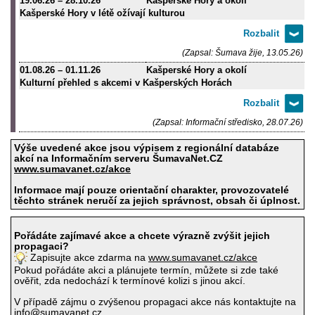
19.06.26
–
28.10.26
Kašperské Hory a okolí
Kašperské Hory v létě ožívají kulturou
(Zapsal: Šumava žije, 13.05.26)
01.08.26
–
01.11.26
Kašperské Hory a okolí
Kulturní přehled s akcemi v Kašperských Horách
(Zapsal: Informační středisko, 28.07.26)
Výše uvedené akce jsou výpisem z regionální databáze
akcí na Informačním serveru ŠumavaNet.CZ
www.sumavanet.cz/akce
Informace mají pouze orientační charakter, provozovatelé
těchto stránek neručí za jejich správnost, obsah či úplnost.
Pořádáte zajímavé akce a chcete výrazně zvýšit jejich
propagaci?
Zapisujte akce zdarma na
www.sumavanet.cz/akce
Pokud pořádáte akci a plánujete termín, můžete si zde také
ověřit, zda nedochází k termínové kolizi s jinou akcí.
V případě zájmu o zvýšenou propagaci akce nás kontaktujte na
info@sumavanet.cz