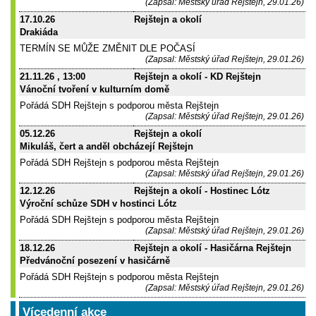
(Zapsal: Městský úřad Rejštejn, 29.01.26)
17.10.26
Rejštejn a okolí
Drakiáda
TERMÍN SE MŮŽE ZMĚNIT DLE POČASÍ
(Zapsal: Městský úřad Rejštejn, 29.01.26)
21.11.26
, 13:00
Rejštejn a okolí - KD Rejštejn
Vánoční tvoření v kulturním domě
Pořádá SDH Rejštejn s podporou města Rejštejn
(Zapsal: Městský úřad Rejštejn, 29.01.26)
05.12.26
Rejštejn a okolí
Mikuláš, čert a anděl obcházejí Rejštejn
Pořádá SDH Rejštejn s podporou města Rejštejn
(Zapsal: Městský úřad Rejštejn, 29.01.26)
12.12.26
Rejštejn a okolí - Hostinec Lótz
Výroční schůze SDH v hostinci Lótz
Pořádá SDH Rejštejn s podporou města Rejštejn
(Zapsal: Městský úřad Rejštejn, 29.01.26)
18.12.26
Rejštejn a okolí - Hasičárna Rejštejn
Předvánoční posezení v hasičárně
Pořádá SDH Rejštejn s podporou města Rejštejn
(Zapsal: Městský úřad Rejštejn, 29.01.26)
Vícedenní akce