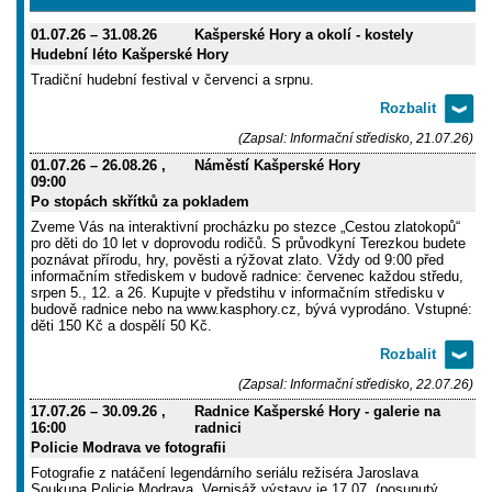
01.07.26
–
31.08.26
Kašperské Hory a okolí - kostely
Hudební léto Kašperské Hory
Tradiční hudební festival v červenci a srpnu.
(Zapsal: Informační středisko, 21.07.26)
01.07.26
–
26.08.26
,
Náměstí Kašperské Hory
09:00
Po stopách skřítků za pokladem
Zveme Vás na interaktivní procházku po stezce „Cestou zlatokopů“
pro děti do 10 let v doprovodu rodičů. S průvodkyní Terezkou budete
poznávat přírodu, hry, pověsti a rýžovat zlato. Vždy od 9:00 před
informačním střediskem v budově radnice: červenec každou středu,
srpen 5., 12. a 26. Kupujte v předstihu v informačním středisku v
budově radnice nebo na www.kasphory.cz, bývá vyprodáno. Vstupné:
děti 150 Kč a dospělí 50 Kč.
(Zapsal: Informační středisko, 22.07.26)
17.07.26
–
30.09.26
,
Radnice Kašperské Hory - galerie na
16:00
radnici
Policie Modrava ve fotografii
Fotografie z natáčení legendárního seriálu režiséra Jaroslava
Soukupa Policie Modrava. Vernisáž výstavy je 17.07. (posunutý