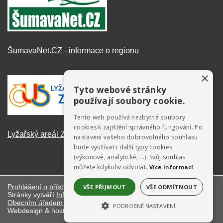
ŠumavaNet.CZ - informace o regionu
×
Tyto webové stránky
používají soubory cookie.
Tento web používá nezbytné soubory
cookies k zajištění správného fungování. Po
Lyžařský areál Zadov
nastavení vašeho dobrovolného souhlasu
bude využívat i další typy cookies
(výkonové, analytické, …). Svůj souhlas
můžete kdykoliv odvolat.
Více informací
Prohlášení o přístupnosti
VŠE PŘIJMOUT
VŠE ODMÍTNOUT
Stránky vytváří
Informační server ŠumavaNet.CZ
ve spolupráci s
Obecním úřadem Stachy
PODROBNÉ NASTAVENÍ
Webdesign & hosting:
ŠumavaNet.CZ
NEZBYTNĚ NUTNÉ SOUBORY