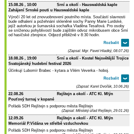
15.08.26
, 10:00
Srní a okolí - Hauswaldská kaple
Zahájení Srnské pouti u Hauswaldské kaple
Výročí 20 let od znovuobnovení poutního místa. Součástí slavnosti
bude odhalení a požehnání skleněné sochy Panny Marie Lurdské,
jejíž autorkou je šumavská sochařka Vladěna Tesařová. Pro osoby
se sníženou pohyblivostí bude zajištěn odvoz mikrobusem obce Srní
od hasičské zbrojnice. Odjezd přibližně v 8:30 hodin.
(Zapsal: Mgr. Pavel Hladký, 08.07.26)
18.08.26
, 19:00
Srní a okolí - Kostel Nejsvětější Trojice
Svatojánský hudební festival 2026
Účinkují Lubomír Brabec - kytara a Vilém Veverka - hoboj.
(Zapsal: Karel Dvořák, 10.06.26)
22.08.26
Rejštejn a okolí - ATC Kl. Mlýn
Pouťový turnaj v kopané
Pořádá SDH Rejštejn s podporou města Rejštejn
(Zapsal: Městský úřad Rejštejn, 29.01.26)
12.09.26
Rejštejn a okolí - ATC Kl. Mlýn
Memoriál P.Vídána ve střelbě vzduchovkou
Pořádá SDH Rejštejn s podporou města Rejštejn