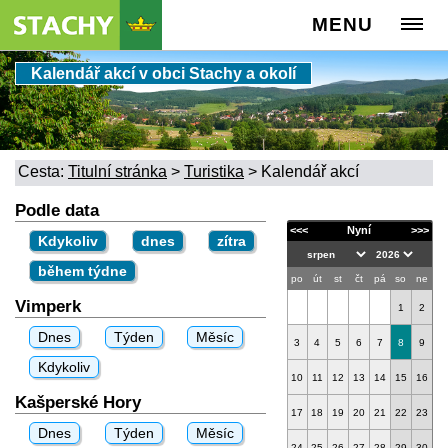
MENU
Kalendář akcí v obci Stachy a okolí
Cesta:
Titulní stránka
>
Turistika
>
Kalendář akcí
Podle data
<<<
Nyní
>>>
Kdykoliv
dnes
zítra
během týdne
po
út
st
čt
pá
so
ne
Vimperk
1
2
Dnes
Týden
Měsíc
3
4
5
6
7
8
9
Kdykoliv
10
11
12
13
14
15
16
Kašperské Hory
17
18
19
20
21
22
23
Dnes
Týden
Měsíc
24
25
26
27
28
29
30