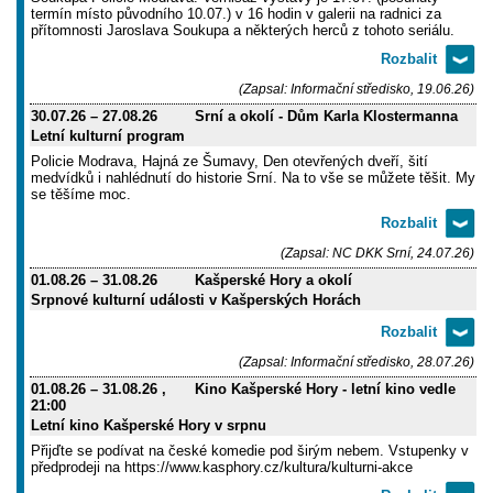
termín místo původního 10.07.) v 16 hodin v galerii na radnici za
přítomnosti Jaroslava Soukupa a některých herců z tohoto seriálu.
(Zapsal: Informační středisko, 19.06.26)
30.07.26
–
27.08.26
Srní a okolí - Dům Karla Klostermanna
Letní kulturní program
Policie Modrava, Hajná ze Šumavy, Den otevřených dveří, šití
medvídků i nahlédnutí do historie Srní. Na to vše se můžete těšit. My
se těšíme moc.
(Zapsal: NC DKK Srní, 24.07.26)
01.08.26
–
31.08.26
Kašperské Hory a okolí
Srpnové kulturní události v Kašperských Horách
(Zapsal: Informační středisko, 28.07.26)
01.08.26
–
31.08.26
,
Kino Kašperské Hory - letní kino vedle
21:00
Letní kino Kašperské Hory v srpnu
Přijďte se podívat na české komedie pod širým nebem. Vstupenky v
předprodeji na https://www.kasphory.cz/kultura/kulturni-akce