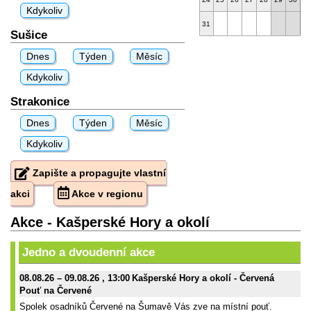
Kdykoliv
31
Sušice
Dnes
Týden
Měsíc
Kdykoliv
Strakonice
Dnes
Týden
Měsíc
Kdykoliv
Zapište a propagujte vlastní
akci
Akce v regionu
Akce - Kašperské Hory a okolí
Jedno a dvoudenní akce
08.08.26
–
09.08.26
, 13:00
Kašperské Hory a okolí - Červená
Pouť na Červené
Spolek osadníků Červené na Šumavě Vás zve na místní pouť.