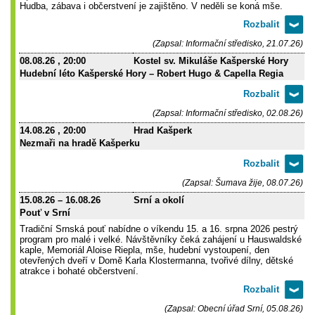
Hudba, zábava i občerstvení je zajištěno. V neděli se koná mše.
(Zapsal: Informační středisko, 21.07.26)
08.08.26
, 20:00
Kostel sv. Mikuláše Kašperské Hory
Hudební léto Kašperské Hory – Robert Hugo & Capella Regia
(Zapsal: Informační středisko, 02.08.26)
14.08.26
, 20:00
Hrad Kašperk
Nezmaři na hradě Kašperku
(Zapsal: Šumava žije, 08.07.26)
15.08.26
–
16.08.26
Srní a okolí
Pouť v Srní
Tradiční Srnská pouť nabídne o víkendu 15. a 16. srpna 2026 pestrý
program pro malé i velké. Návštěvníky čeká zahájení u Hauswaldské
kaple, Memoriál Aloise Riepla, mše, hudební vystoupení, den
otevřených dveří v Domě Karla Klostermanna, tvořivé dílny, dětské
atrakce i bohaté občerstvení.
(Zapsal: Obecní úřad Srní, 05.08.26)