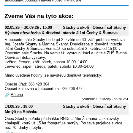
audioknihy: podrobný návod v obecní knihovně
Zveme Vás na tyto akce:
02.05.26
–
30.09.26
, 15:00
Stachy a okolí - Obecní sál Stachy
Výstava dřevořezba & dřevěná intarzie Jižní Čechy & Šumava
V obecním sále Stachy bude od 2. květn do 30. září probíhat výstava
Ing. Josefa Škanty a Martina Škanty. Dřevořezba & dřevěná intarzie
Jižní Čechy & Šumava Vernisáž se uskuteční 2. května od 15:00 v
Obecním sále Stachy. Na vernisáži vystoupí žáci a učitelé ZUŠ Blatná.
Otevírací doba výstavy:
květen, červen, září: pátek, sobota 10:00–14:00
červenec, srpen: středa, pátek, sobota 10:00–14:00
Mimo uvedené hodiny lze návštěvu domluvit telefonicky:
Obecní úřad: 388 428 304
Obecní knihovna a Infocenrtum: 728 206 477
Příloha
(Zapsal: IC Stachy, 09.04.26)
14.08.26
, 18:00
Stachy a okolí - Obecní sál Stachy
Motýli na Stašsku
Obec Stachy pořádá přednášku RNDr. Jiřího Žalmana. Jirkalovský
chalupář, který už 15 let fotografuje motýly. Poutavá projekce s více
než 70. druhy motýlů .