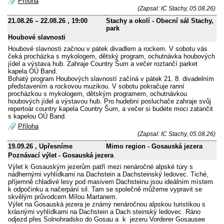
Příloha
(Zapsal: IC Stachy, 05.08.26)
21.08.26
–
22.08.26
, 19:00
Stachy a okolí - Obecní sál Stachy,
park
Houbové slavnosti
Houbové slavnosti začnou v pátek divadlem a rockem. V sobotu vás
čeká procházka s mykologem, dětský program, ochutnávka houbových
jídel a výstava hub. Zahraje Country Šum a večer roztančí parket
kapela OÚ Band.
Bohatý program Houbových slavností začíná v pátek 21. 8. divadelním
představením a rockovou muzikou. V sobotu pokračuje ranní
procházkou s mykologem, dětským programem, ochutnávkou
houbových jídel a výstavou hub. Pro hudební posluchače zahraje svůj
repertoár country kapela Country Šum, a večer si budete moci zatančit
s kapelou OÚ Band.
Příloha
(Zapsal: IC Stachy, 05.08.26)
19.09.26
, Upřesníme
Mimo region - Gosauská jezera
Poznávací výlet - Gosauská jezera
Výlet k Gosauským jezerům patří mezi nenáročné alpské túry s
nádhernými vyhlídkami na Dachstein a Dachsteinský ledovec. Tiché,
příjemně chladivé lesy pod masivem Dachsteinu jsou ideálním místem
k odpočinku a načerpání sil. Tam se společně můžeme vypravit se
skvělým průvodcem Mílou Martanem.
Výlet na Gosauská jezera je známý nenáročnou alpskou turistikou s
krásnými vyhlídkami na Dachstein a Dach steinský ledovec. Ráno
odjezd přes Solnohradsko do Gosau a k jezeru Vorderer Gosausee