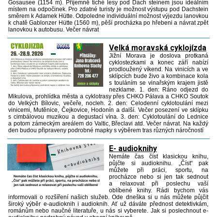
Gosausee (1154 m). Příjemně tiché lesy pod Dach steinem jsou ideálním
místem na odpočinek. Pro zdatné turisty je možnost výstupu pod Dachstein
směrem k Adamek Hütte. Odpoledne individuální možnost výjezdu lanovkou
k chatě Gablonzer Hütte (1560 m), pěší procházka po hřebeni a návrat zpět
lanovkou k autobusu. Večer návrat
Velká moravská cyklojízda
Jižní Morava je doslova protkaná
cyklostezkami a konec září nabízí
prodloužený víkend. Na vinicích a ve
sklípcích bude živo a kombinace kola
s touláním se vinařským krajem jistě
nezklame. 1. den: Ráno odjezd do
Mikulova, prohlídka města a cyklotrasy přes CHKO Pálava a CHKO Soutok
do Velkých Bílovic, večeře, nocleh. 2. den: Celodenní cyklotoulání mezi
vinicemi, Mutěnice, Čejkovice, Hodonín a další. Večer posezení ve sklípku
s cimbálovou muzikou a degustací vína. 3. den: Cyklotoulání do Lednice
a potom zámeckým areálem do Valtic, Břeclavi atd. Večer návrat. Na každý
den budou připraveny podrobné mapky s výběrem tras různých náročností
E- audioknihy
Nemáte čas číst klasickou knihu,
půjčte si audioknihu. „Číst“ pak
můžete při práci, sportu, na
procházce nebo si jen tak sednout
a relaxovat při poslechu vaší
oblíbené knihy. Rádi bychom vás
informovali o rozšíření našich služeb. Ode dneška si u nás můžete půjčit
široký výběr e-audioknih i audioknih. Ať už dáváte přednost detektivkám,
románům nebo naučné literatuře, u nás si vyberete. Jak si poslechnout e-