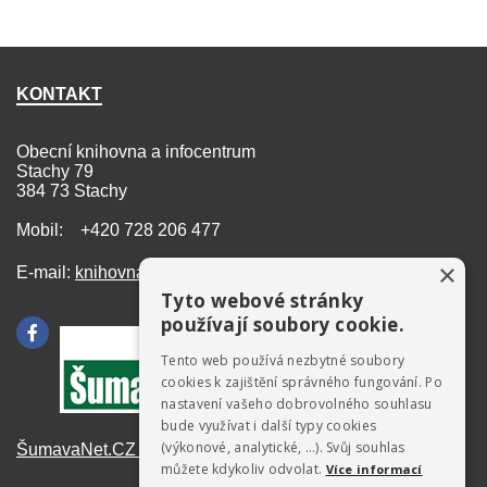
KONTAKT
Obecní knihovna a infocentrum
Stachy 79
384 73 Stachy
Mobil: +420 728 206 477
×
E-mail:
knihovna@stachy.net
Tyto webové stránky
používají soubory cookie.
Tento web používá nezbytné soubory
cookies k zajištění správného fungování. Po
nastavení vašeho dobrovolného souhlasu
bude využívat i další typy cookies
(výkonové, analytické, …). Svůj souhlas
ŠumavaNet.CZ - informace o regionu
můžete kdykoliv odvolat.
Více informací