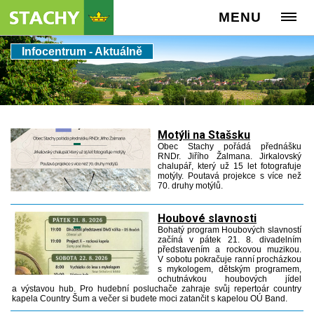
MENU
Infocentrum - Aktuálně
Motýli na Stašsku
Obec Stachy pořádá přednášku
RNDr. Jiřího Žalmana. Jirkalovský
chalupář, který už 15 let fotografuje
motýly. Poutavá projekce s více než
70. druhy motýlů.
Houbové slavnosti
Bohatý program Houbových slavností
začíná v pátek 21. 8. divadelním
představením a rockovou muzikou.
V sobotu pokračuje ranní procházkou
s mykologem, dětským programem,
ochutnávkou houbových jídel
a výstavou hub. Pro hudební posluchače zahraje svůj repertoár country
kapela Country Šum a večer si budete moci zatančit s kapelou OÚ Band.