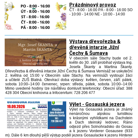
Prázdninový provoz
ČT - 8:00 - 16:00 PÁ - 8:00 - 16:00 SO
- 10:00 - 14:00 NE - 10:00 - 14:00
Výstava dřevořezba &
dřevěná intarzie Jižní
Čechy & Šumava
V obecním sále Stachy bude od 2.
květn do 30. září probíhat výstava Ing.
Josefa Škanty a Martina Škanty.
Dřevořezba & dřevěná intarzie Jižní Čechy & Šumava Vernisáž se uskuteční
2. května od 15:00 v Obecním sále Stachy. Na vernisáži vystoupí žáci
a učitelé ZUŠ Blatná. Otevírací doba výstavy: květen, červen, září: pátek,
sobota 10:00–14:00 červenec, srpen: středa, pátek, sobota 10:00–14:00
Mimo uvedené hodiny lze návštěvu domluvit telefonicky: Obecní úřad: 388
428 304 Obecní knihovna a Infocenrtum: 728 206 477
Výlet - Gosauská jezera
Výlet na Gosauská jezera je známý
nenáročnou alpskou turistikou
s krásnými vyhlídkami na Dachstein
a Dach steinský ledovec. Ráno
odjezd přes Solnohradsko do Gosau
a k jezeru Vorderer Gosausee (933
m). Dále 6 km dlouhý pěší výstup podél jezera Gosaulacke k jezeru Hinterer