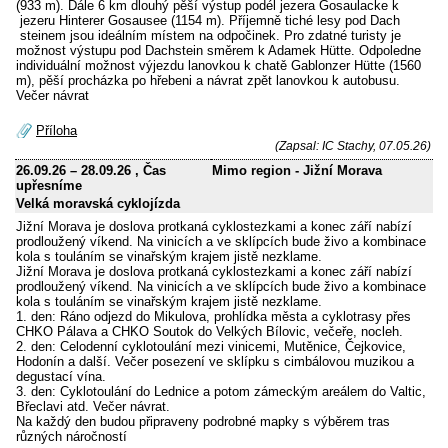
(933 m). Dále 6 km dlouhý pěší výstup podél jezera Gosaulacke k
jezeru Hinterer Gosausee (1154 m). Příjemně tiché lesy pod Dach
steinem jsou ideálním místem na odpočinek. Pro zdatné turisty je
možnost výstupu pod Dachstein směrem k Adamek Hütte. Odpoledne
individuální možnost výjezdu lanovkou k chatě Gablonzer Hütte (1560
m), pěší procházka po hřebeni a návrat zpět lanovkou k autobusu.
Večer návrat
Příloha
(Zapsal: IC Stachy, 07.05.26)
26.09.26
–
28.09.26
, Čas
Mimo region - Jižní Morava
upřesníme
Velká moravská cyklojízda
Jižní Morava je doslova protkaná cyklostezkami a konec září nabízí
prodloužený víkend. Na vinicích a ve sklípcích bude živo a kombinace
kola s touláním se vinařským krajem jistě nezklame.
Jižní Morava je doslova protkaná cyklostezkami a konec září nabízí
prodloužený víkend. Na vinicích a ve sklípcích bude živo a kombinace
kola s touláním se vinařským krajem jistě nezklame.
1. den: Ráno odjezd do Mikulova, prohlídka města a cyklotrasy přes
CHKO Pálava a CHKO Soutok do Velkých Bílovic, večeře, nocleh.
2. den: Celodenní cyklotoulání mezi vinicemi, Mutěnice, Čejkovice,
Hodonín a další. Večer posezení ve sklípku s cimbálovou muzikou a
degustací vína.
3. den: Cyklotoulání do Lednice a potom zámeckým areálem do Valtic,
Břeclavi atd. Večer návrat.
Na každý den budou připraveny podrobné mapky s výběrem tras
různých náročností