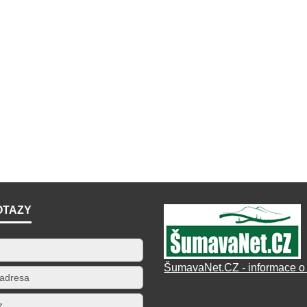
OTAZY
ŠumavaNet.CZ - informace o