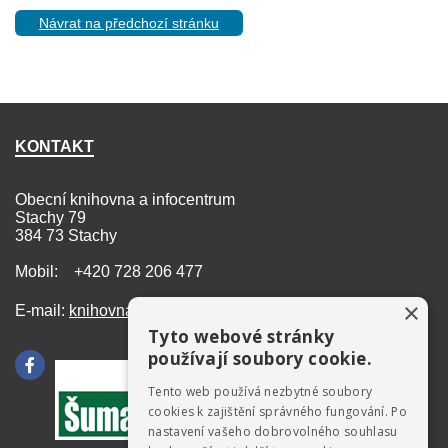
Návrat na předchozí stránku
KONTAKT
Obecní knihovna a infocentrum
Stachy 79
384 73 Stachy
Mobil: +420 728 206 477
×
E-mail:
knihovna@stachy.net
Tyto webové stránky
používají soubory cookie.
Tento web používá nezbytné soubory
cookies k zajištění správného fungování. Po
nastavení vašeho dobrovolného souhlasu