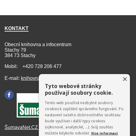
KONTAKT
Obecní knihovna a infocentrum
Stachy 79
384 73 Stachy
Mobil: +420 728 206 477
×
E-mail:
knihovna@stachy.net
Tyto webové stránky
používají soubory cookie.
Tento web používá nezbytné soubory
cookies k zajištění správného fungování. Po
nastavení vašeho dobrovolného souhlasu
bude využívat i další typy cookies
(výkonové, analytické, …). Svůj souhlas
ŠumavaNet.CZ - informace o regionu
můžete kdykoliv odvolat.
Více informací