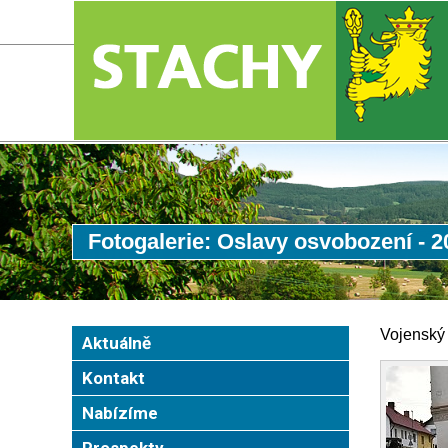
Fotogalerie: Oslavy osvobození - 2
Vojenský 
Aktuálně
Kontakt
Nabízíme
Prospekty