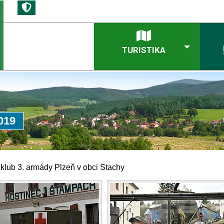
TURISTIKA
019
klub 3. armády Plzeň v obci Stachy