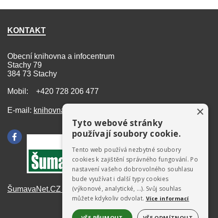
KONTAKT
Obecní knihovna a infocentrum
Stachy 79
384 73 Stachy
Mobil: +420 728 206 477
×
E-mail:
knihovna@stachy.net
Tyto webové stránky
používají soubory cookie.
Tento web používá nezbytné soubory
cookies k zajištění správného fungování. Po
nastavení vašeho dobrovolného souhlasu
bude využívat i další typy cookies
(výkonové, analytické, …). Svůj souhlas
ŠumavaNet.CZ - informace o regionu
můžete kdykoliv odvolat.
Více informací
VŠE PŘIJMOUT
VŠE ODMÍTNOUT