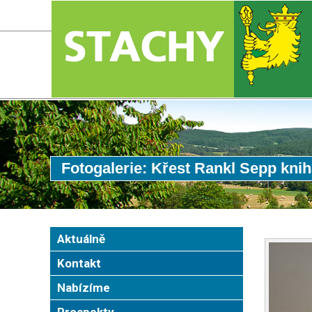
Fotogalerie: Křest Rankl Sepp kni
Aktuálně
Kontakt
Nabízíme
Prospekty