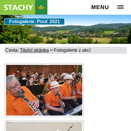
MENU
Fotogalerie: Pouť 2021
Cesta:
Titulní stránka
>
Fotogalerie z akcí