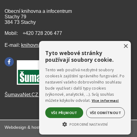
Obecní knihovna a infocentrum
Stachy 79
384 73 Stachy
Mobil: +420 728 206 477
×
E-mail:
knihovna@stachy.net
Tyto webové stránky
používají soubory cookie.
Tento web používá nezbytné soubory
cookies k zajištění správného fungování. Po
nastavení vašeho dobrovolného souhlasu
bude využívat i další typy cookies
(výkonové, analytické, …). Svůj souhlas
ŠumavaNet.CZ - informace o regionu
můžete kdykoliv odvolat.
Více informací
VŠE PŘIJMOUT
VŠE ODMÍTNOUT
PODROBNÉ NASTAVENÍ
Webdesign & hosting:
ŠumavaNet.CZ
NEZBYTNĚ NUTNÉ SOUBORY