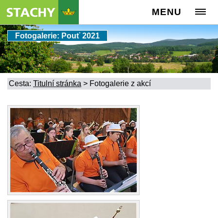
MENU
Fotogalerie: Pouť 2021
Cesta:
Titulní stránka
>
Fotogalerie z akcí