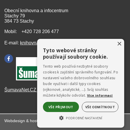
Obecní knihovna a infocentrum
Stachy 79
384 73 Stachy
Mobil: +420 728 206 477
×
E-mail:
knihovna@stachy.net
Tyto webové stránky
používají soubory cookie.
Tento web používá nezbytné soubory
cookies k zajištění správného fungování. Po
nastavení vašeho dobrovolného souhlasu
bude využívat i další typy cookies
(výkonové, analytické, …). Svůj souhlas
ŠumavaNet.CZ - informace o regionu
můžete kdykoliv odvolat.
Více informací
VŠE PŘIJMOUT
VŠE ODMÍTNOUT
PODROBNÉ NASTAVENÍ
Webdesign & hosting:
ŠumavaNet.CZ
NEZBYTNĚ NUTNÉ SOUBORY