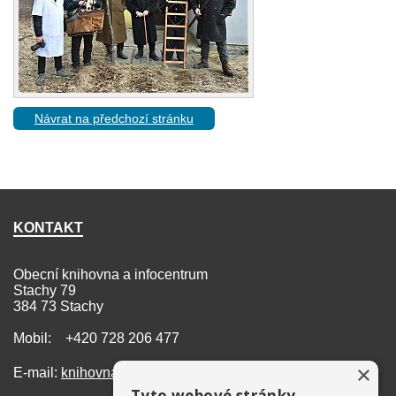
Návrat na předchozí stránku
KONTAKT
Obecní knihovna a infocentrum
Stachy 79
384 73 Stachy
Mobil: +420 728 206 477
×
E-mail:
knihovna@stachy.net
Tyto webové stránky