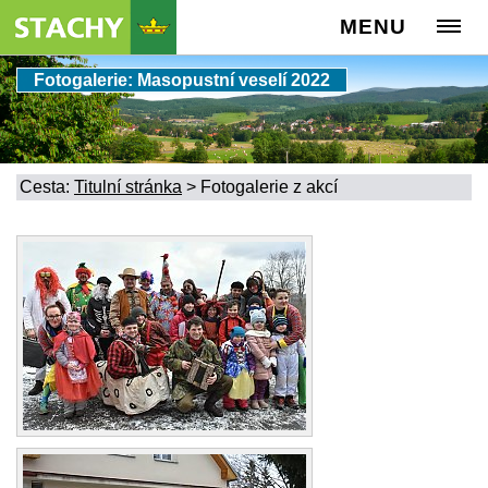
MENU
Fotogalerie: Masopustní veselí 2022
Cesta:
Titulní stránka
>
Fotogalerie z akcí