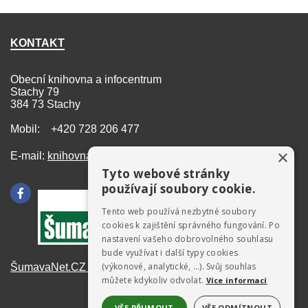
KONTAKT
Obecní knihovna a infocentrum
Stachy 79
384 73 Stachy
Mobil: +420 728 206 477
×
E-mail:
knihovna@stachy.net
Tyto webové stránky
používají soubory cookie.
Tento web používá nezbytné soubory
cookies k zajištění správného fungování. Po
nastavení vašeho dobrovolného souhlasu
bude využívat i další typy cookies
(výkonové, analytické, …). Svůj souhlas
ŠumavaNet.CZ - informace o regionu
můžete kdykoliv odvolat.
Více informací
VŠE PŘIJMOUT
VŠE ODMÍTNOUT