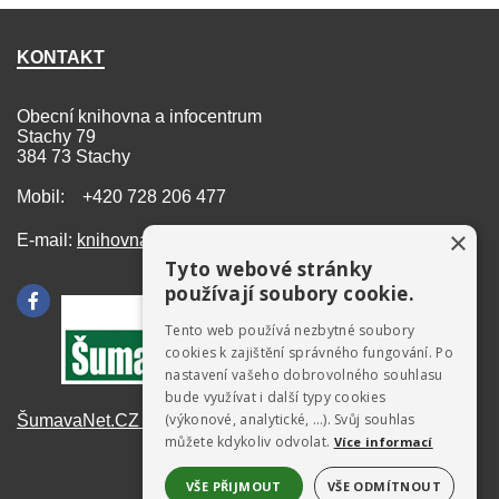
KONTAKT
Obecní knihovna a infocentrum
Stachy 79
384 73 Stachy
Mobil: +420 728 206 477
×
E-mail:
knihovna@stachy.net
Tyto webové stránky
používají soubory cookie.
Tento web používá nezbytné soubory
cookies k zajištění správného fungování. Po
nastavení vašeho dobrovolného souhlasu
bude využívat i další typy cookies
(výkonové, analytické, …). Svůj souhlas
ŠumavaNet.CZ - informace o regionu
můžete kdykoliv odvolat.
Více informací
VŠE PŘIJMOUT
VŠE ODMÍTNOUT