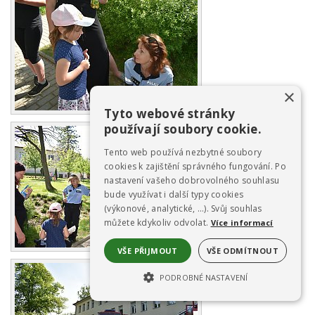
×
Tyto webové stránky
používají soubory cookie.
Tento web používá nezbytné soubory
cookies k zajištění správného fungování. Po
nastavení vašeho dobrovolného souhlasu
bude využívat i další typy cookies
(výkonové, analytické, …). Svůj souhlas
můžete kdykoliv odvolat.
Více informací
VŠE PŘIJMOUT
VŠE ODMÍTNOUT
PODROBNÉ NASTAVENÍ
NEZBYTNĚ NUTNÉ SOUBORY