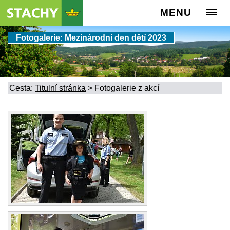
MENU
Fotogalerie: Mezinárodní den dětí 2023
Cesta:
Titulní stránka
>
Fotogalerie z akcí