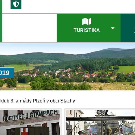
TURISTIKA
019
klub 3. armády Plzeň v obci Stachy