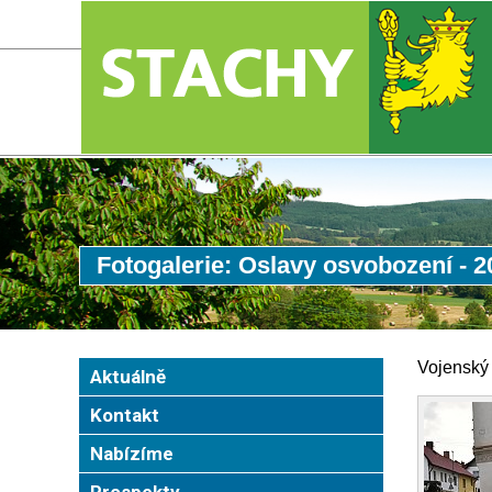
Fotogalerie: Oslavy osvobození - 2
Vojenský 
Aktuálně
Kontakt
Nabízíme
Prospekty