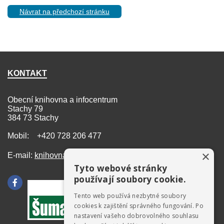
Návrat na předchozí stránku
KONTAKT
Obecní knihovna a infocentrum
Stachy 79
384 73 Stachy
Mobil: +420 728 206 477
×
E-mail:
knihovna@stachy.net
Tyto webové stránky
používají soubory cookie.
Tento web používá nezbytné soubory
cookies k zajištění správného fungování. Po
nastavení vašeho dobrovolného souhlasu