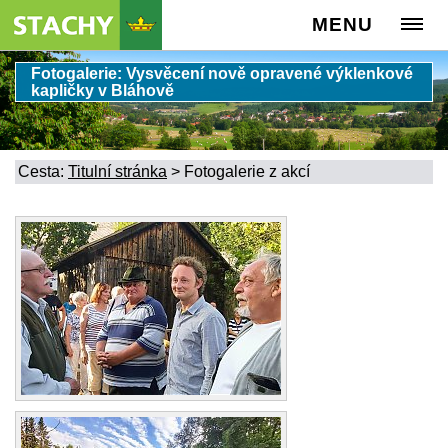
MENU
Fotogalerie: Vysvěcení nově opravené výklenkové
kapličky v Bláhově
Cesta:
Titulní stránka
>
Fotogalerie z akcí