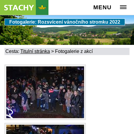
MENU
Fotogalerie: Rozsvícení vánočního stromku 2022
Cesta:
Titulní stránka
>
Fotogalerie z akcí