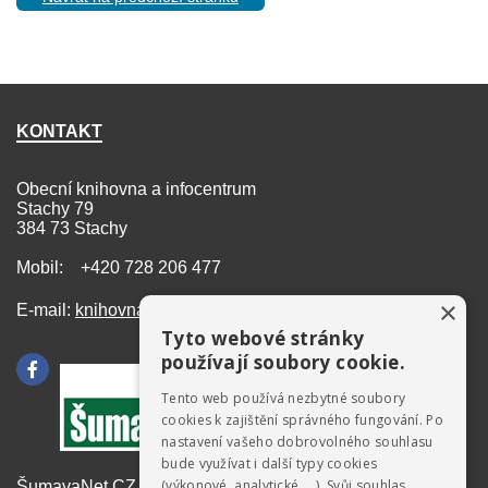
KONTAKT
Obecní knihovna a infocentrum
Stachy 79
384 73 Stachy
Mobil: +420 728 206 477
×
E-mail:
knihovna@stachy.net
Tyto webové stránky
používají soubory cookie.
Tento web používá nezbytné soubory
cookies k zajištění správného fungování. Po
nastavení vašeho dobrovolného souhlasu
bude využívat i další typy cookies
(výkonové, analytické, …). Svůj souhlas
ŠumavaNet.CZ - informace o regionu