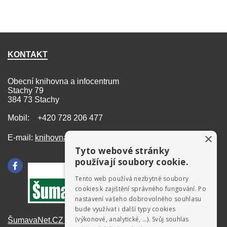
KONTAKT
Obecní knihovna a infocentrum
Stachy 79
384 73 Stachy
Mobil: +420 728 206 477
×
E-mail:
knihovna@stachy.net
Tyto webové stránky
používají soubory cookie.
Tento web používá nezbytné soubory
cookies k zajištění správného fungování. Po
nastavení vašeho dobrovolného souhlasu
bude využívat i další typy cookies
(výkonové, analytické, …). Svůj souhlas
ŠumavaNet.CZ - informace o regionu