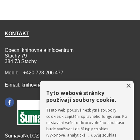
KONTAKT
Obecní knihovna a infocentrum
Stachy 79
384 73 Stachy
Mobil: +420 728 206 477
×
E-mail:
knihovna@stachy.net
Tyto webové stránky
používají soubory cookie.
Tento web používá nezbytné soubory
cookies k zajištění správného fungování. Po
nastavení vašeho dobrovolného souhlasu
bude využívat i další typy cookies
(výkonové, analytické, …). Svůj souhlas
ŠumavaNet.CZ - informace o regionu