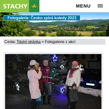
MENU
Fotogalerie: Česko zpívá koledy 2023
Cesta:
Titulní stránka
>
Fotogalerie z akcí