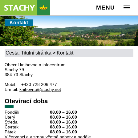
MENU
Kontakt
Cesta:
Titulní stránka
>
Kontakt
Obecní knihovna a infocentrum
Stachy 79
384 73 Stachy
Mobil: +420 728 206 477
E-mail:
knihovna@stachy.net
Otevírací doba
Pondělí
08.00 – 16.00
Úterý
08.00
–
16.00
Středa
08.00
–
16.00
Čtvrtek
08.00
–
16.00
Pátek
08.00
–
16.00
V červenci a v srpnu včetně soboty a neděle