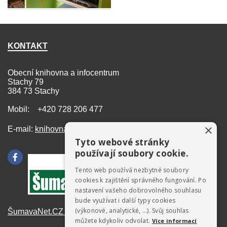
KONTAKT
Obecní knihovna a infocentrum
Stachy 79
384 73 Stachy
Mobil: +420 728 206 477
×
E-mail:
knihovna@stachy.net
Tyto webové stránky
používají soubory cookie.
Tento web používá nezbytné soubory
cookies k zajištění správného fungování. Po
nastavení vašeho dobrovolného souhlasu
bude využívat i další typy cookies
(výkonové, analytické, …). Svůj souhlas
ŠumavaNet.CZ - informace o regionu
můžete kdykoliv odvolat.
Více informací