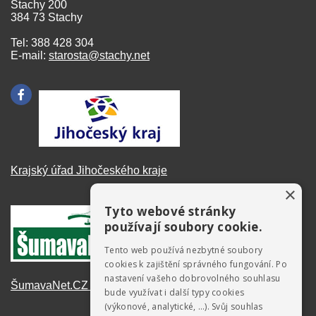
Stachy 200
384 73 Stachy
Tel: 388 428 304
E-mail:
starosta@stachy.net
Krajský úřad Jihočeského kraje
×
Tyto webové stránky
používají soubory cookie.
Tento web používá nezbytné soubory
cookies k zajištění správného fungování. Po
nastavení vašeho dobrovolného souhlasu
ŠumavaNet.CZ - informace o regionu
bude využívat i další typy cookies
(výkonové, analytické, …). Svůj souhlas