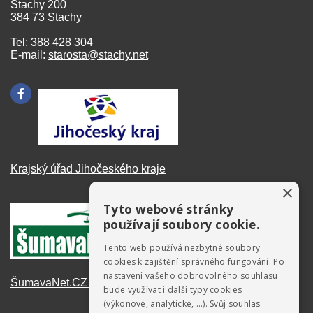
Stachy 200
384 73 Stachy
Tel: 388 428 304
E-mail:
starosta@stachy.net
Krajský úřad Jihočeského kraje
×
Tyto webové stránky
používají soubory cookie.
Tento web používá nezbytné soubory
cookies k zajištění správného fungování. Po
nastavení vašeho dobrovolného souhlasu
ŠumavaNet.CZ - informace o regionu
bude využívat i další typy cookies
(výkonové, analytické, …). Svůj souhlas